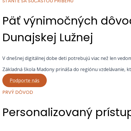
STAŇTE SA SÚČASŤOU PRÍBEHU
Päť výnimočných dôvodo
Dunajskej Lužnej
V dnešnej digitálnej dobe deti potrebujú viac než len vedo
Základná škola Madony prináša do regiónu vzdelávanie, kto
Podporte nás
PRVÝ DÔVOD
Personalizovaný prístu