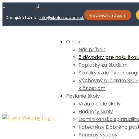


Predbežný záujem
Dunajská Lužná
info@skolamadony.sk
O nás
Náš príbeh
5 dôvodov pre našu škol
Poplatky za štúdium
Školský vzdelávací prog
Výchovný program ŠKD –
k čnostiam
Poslanie školy
Vízia a ciele školy
Hodnoty školy
Dominikánska spiritualit
Katechézy Dobrého past
Princípy výučby