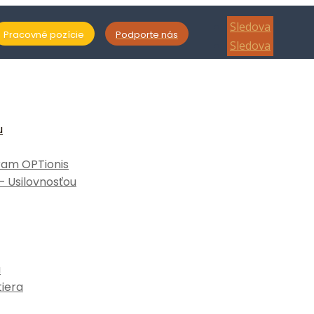
Sledova
Pracovné pozície
Podporte nás
Sledova
u
ram OPTionis
 Usilovnosťou
a
iera