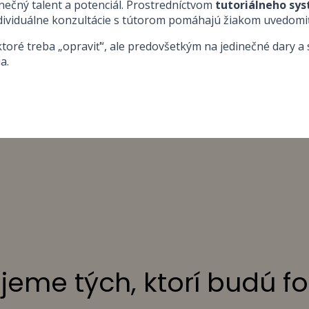
inečný talent a potenciál. Prostredníctvom
tutoriálneho sy
dividuálne konzultácie s tútorom pomáhajú žiakom uvedomiť si
toré treba „opraviť“, ale predovšetkým na jedinečné dary a 
a.
jeme tých, ktorí budú f