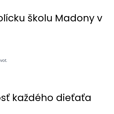
olícku školu Madony v
vot.
osť každého dieťaťa